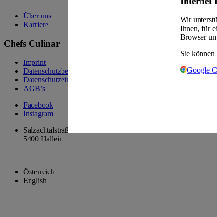
Internet 
Über uns
Wir unterst
Karriere
Ihnen, für 
Browser um
Chefs Culinar
Sie können 
Imprint
Google 
Datenschutzbestimmung
Datenschutzeinstellungen
AGB’s
Facebook
Instagram
Salzachtalstraße 37
5400 Hallein
Österreich
English