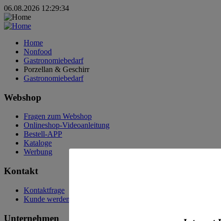
06.08.2026 12:29:34
Home
Nonfood
Gastronomiebedarf
Porzellan & Geschirr
Gastronomiebedarf
Webshop
Fragen zum Webshop
Onlineshop-Videoanleitung
Bestell-APP
Kataloge
Werbung
Kontakt
Kontaktfrage
Kunde werden
Unternehmen