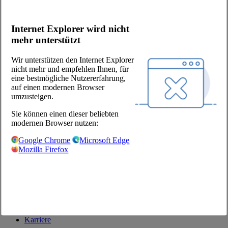
Kuchen & Torten
Internet Explorer wird nicht
mehr unterstützt
Süßwaren & Knabbereien
Wir unterstützen den Internet Explorer
Webshop
nicht mehr und empfehlen Ihnen, für
eine bestmögliche Nutzererfahrung,
Fragen zum Webshop
auf einen modernen Browser
Onlineshop-Videoanleitung
umzusteigen.
Bestell-APP
Kataloge
Sie können einen dieser beliebten
Werbung
modernen Browser nutzen:
Google Chrome
Microsoft Edge
Kontakt
Mozilla Firefox
Kontaktfrage
Kunde werden
Unternehmen
Über uns
Karriere