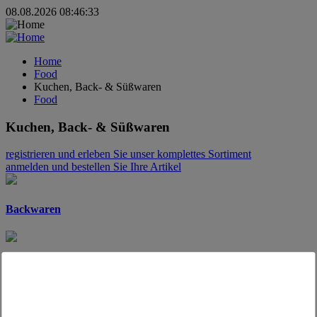
08.08.2026 08:46:33
Home
Food
Kuchen, Back- & Süßwaren
Food
Kuchen, Back- & Süßwaren
registrieren
und erleben Sie unser komplettes Sortiment
anmelden
und bestellen Sie Ihre Artikel
Backwaren
Gebäck